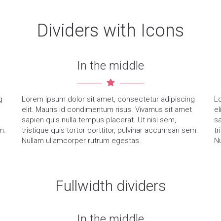
Dividers with Icons
In the middle
g
Lorem ipsum dolor sit amet, consectetur adipiscing
L
elit. Mauris id condimentum risus. Vivamus sit amet
el
sapien quis nulla tempus placerat. Ut nisi sem,
sa
m.
tristique quis tortor porttitor, pulvinar accumsan sem.
tr
Nullam ullamcorper rutrum egestas.
N
Fullwidth dividers
In the middle