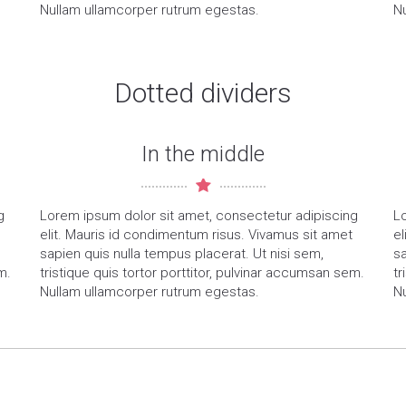
Nullam ullamcorper rutrum egestas.
N
Dotted dividers
In the middle
g
Lorem ipsum dolor sit amet, consectetur adipiscing
L
elit. Mauris id condimentum risus. Vivamus sit amet
el
sapien quis nulla tempus placerat. Ut nisi sem,
sa
m.
tristique quis tortor porttitor, pulvinar accumsan sem.
tr
Nullam ullamcorper rutrum egestas.
N