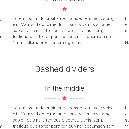
g
Lorem ipsum dolor sit amet, consectetur adipiscing
L
elit. Mauris id condimentum risus. Vivamus sit amet
el
sapien quis nulla tempus placerat. Ut nisi sem,
sa
m.
tristique quis tortor porttitor, pulvinar accumsan sem.
tr
Nullam ullamcorper rutrum egestas.
N
Dashed dividers
In the middle
g
Lorem ipsum dolor sit amet, consectetur adipiscing
L
elit. Mauris id condimentum risus. Vivamus sit amet
el
sapien quis nulla tempus placerat. Ut nisi sem,
sa
m.
tristique quis tortor porttitor, pulvinar accumsan sem.
tr